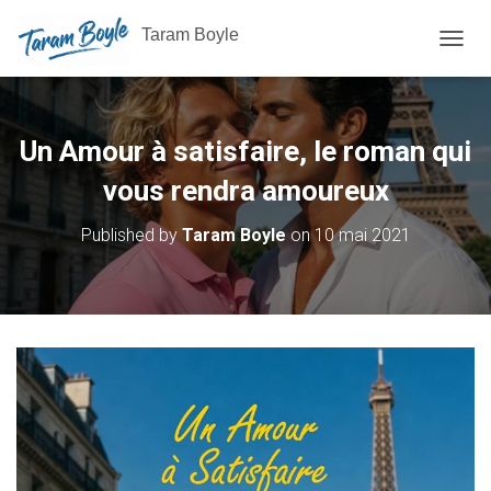
Taram Boyle
OUVRI
Un Amour à satisfaire, le roman qui
vous rendra amoureux
Published by
Taram Boyle
on
10 mai 2021