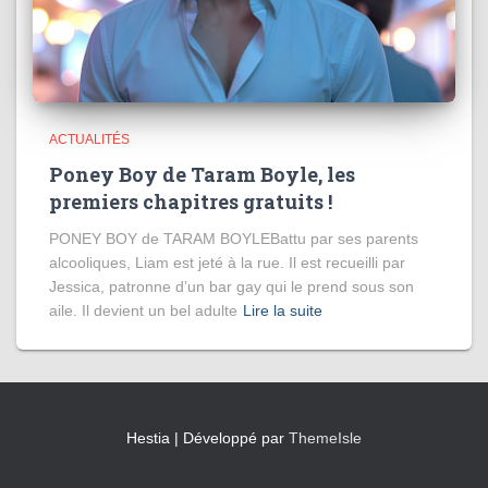
ACTUALITÉS
Poney Boy de Taram Boyle, les
premiers chapitres gratuits !
PONEY BOY de TARAM BOYLEBattu par ses parents
alcooliques, Liam est jeté à la rue. Il est recueilli par
Jessica, patronne d’un bar gay qui le prend sous son
aile. Il devient un bel adulte
Lire la suite
Hestia | Développé par
ThemeIsle