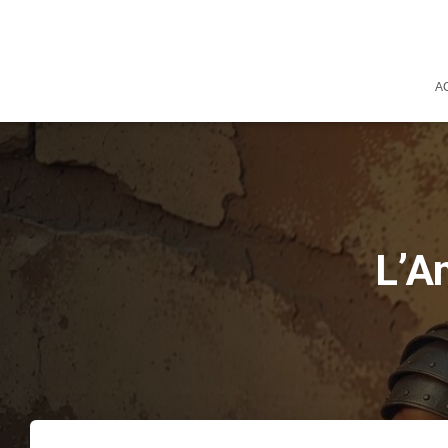
A
L’A