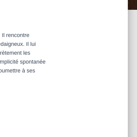
 Il rencontre
aigneux. Il lui
crètement les
omplicité spontanée
soumettre à ses