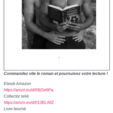
Commandez vite le roman et poursuivez votre lecture !
Ebook Amazon
https://amzn.eu/d/09jGe6Pq
Collector relié
https://amzn.eu/d/013BLrMZ
Livre broché