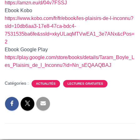
https://amzn.eu/d/04v7FSSJ
Ebook Kobo
https://www.kobo.com/fr/fr/ebook/les-plaisirs-de-l-inconnu?
sId=10db6aa3-17e8-47ca-bdc4-
7531535ba6fe&ssId=xkyULaqMTVwEA1_3e7ANx&cPos=
2
Ebook Google Play
https://play.google.com/store/books/details/Taram_Boyle_L
es_Plaisirs_de_l_Inconnu?id=Nn_sEQAAQBAJ
Catégories :
ACTUALITÉS
LECTURES GRATUITES