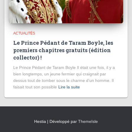
ACTUALITÉS
Le Prince Pédant de Taram Boyle, les
premiers chapitres gratuits (édition
collector) !
Le Prince Pédant de Taram Boyle Il était une fois, il y a
bien longtemps, un jeune fermier qui craignait par
dessus tout de tomber sous le charme d’un homme. Il
faisait tout son possible
Lire la suite
Hestia | Développé par
ThemeIsle