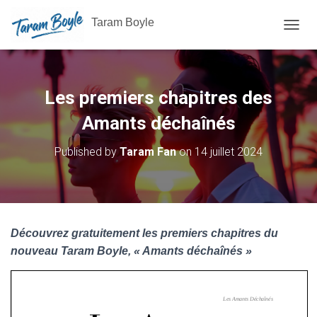
Taram Boyle
OUVRI
Les premiers chapitres des
Amants déchaînés
Published by
Taram Fan
on
14 juillet 2024
Découvrez gratuitement les premiers chapitres du
nouveau Taram Boyle, « Amants déchaînés »