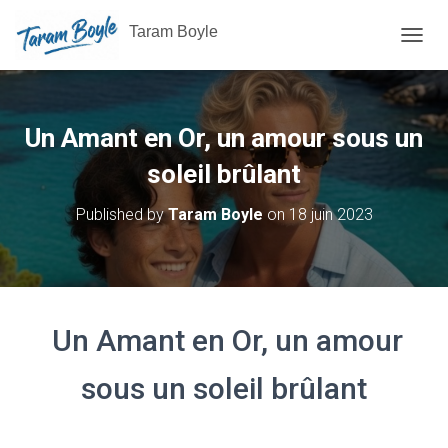
Taram Boyle
OUVRI
Un Amant en Or, un amour sous un
soleil brûlant
Published by
Taram Boyle
on
18 juin 2023
Un Amant en Or, un amour
sous un soleil brûlant