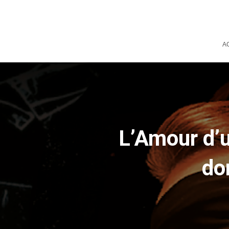
A
L’Amour d’u
do