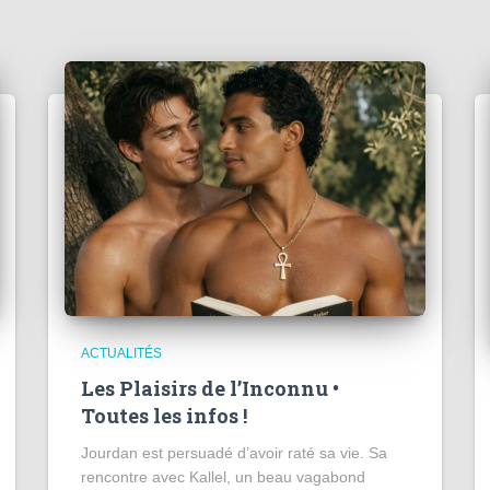
ACTUALITÉS
Les Plaisirs de l’Inconnu •
Toutes les infos !
Jourdan est persuadé d’avoir raté sa vie. Sa
rencontre avec Kallel, un beau vagabond