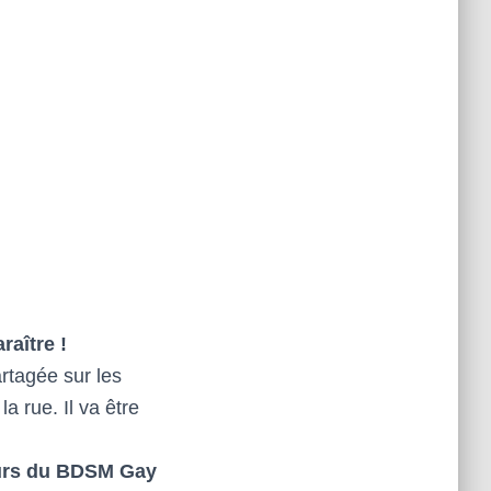
raître !
rtagée sur les
a rue. Il va être
eurs du BDSM Gay