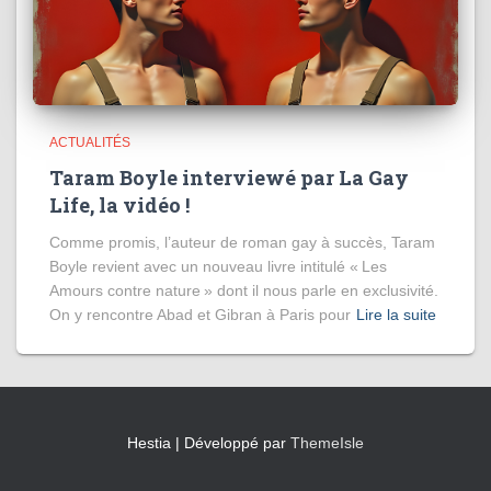
ACTUALITÉS
Taram Boyle interviewé par La Gay
Life, la vidéo !
Comme promis, l’auteur de roman gay à succès, Taram
Boyle revient avec un nouveau livre intitulé « Les
Amours contre nature » dont il nous parle en exclusivité.
On y rencontre Abad et Gibran à Paris pour
Lire la suite
Hestia | Développé par
ThemeIsle