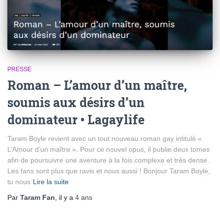
PRESSE
Roman – L’amour d’un maître,
soumis aux désirs d’un
dominateur • Lagaylife
Taram Boyle revient avec un tout nouveau roman gay intitulé «
L’Amour d’un maître ». Pour ce nouvel opus, il publie deux tomes
afin de poursuivre une aventure à la fois complexe et très dense.
Les fans sont plus que ravis et nous aussi ! Bonjour Taram Boyle,
tu nous
Lire la suite
Par
Taram Fan
, il y a
4 ans