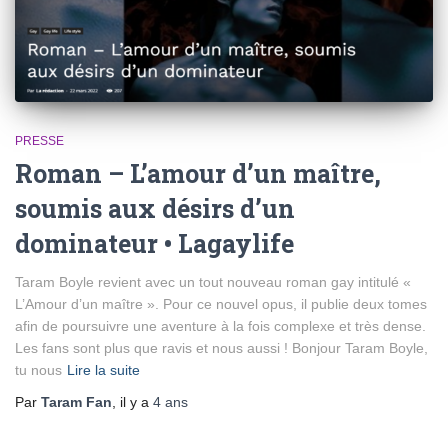
PRESSE
Roman – L’amour d’un maître,
soumis aux désirs d’un
dominateur • Lagaylife
Taram Boyle revient avec un tout nouveau roman gay intitulé «
L’Amour d’un maître ». Pour ce nouvel opus, il publie deux tomes
afin de poursuivre une aventure à la fois complexe et très dense.
Les fans sont plus que ravis et nous aussi ! Bonjour Taram Boyle,
tu nous
Lire la suite
Par
Taram Fan
, il y a
4 ans