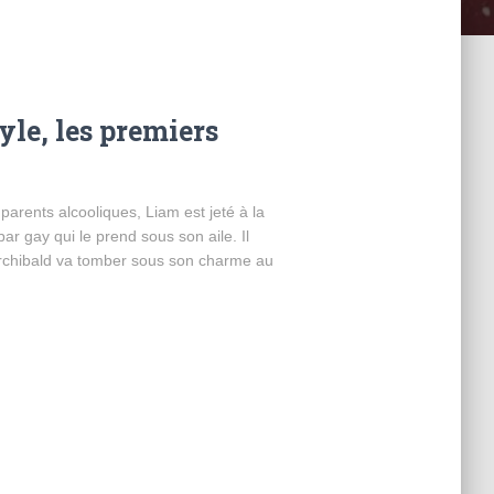
le, les premiers
nts alcooliques, Liam est jeté à la
 bar gay qui le prend sous son aile. Il
Archibald va tomber sous son charme au